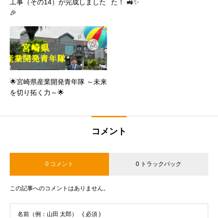
工事（その14）が完成しました
た！ 🚜✨
🎉
🌟宮崎県産業開発青年隊 ～未来
を切り拓く力～🌟
コメント
0 コメント
0 トラックバック
この記事へのコメントはありません。
名前（例：山田 太郎）
( 必須 )