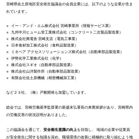
宮崎県佐土原地区安全衛生協議会の会員企業には、以下のような企業が含ま
れています:。
イー・アンド・エム株式会社 宮崎事業所（情報サービス業）
九州中川ヒューム管工業株式会社（コンクリート二次製品製造業）
株式会社興電舎 宮崎支店（電気工事業）
日本食材加工株式会社（食料品製造業）
ミネベア アクセスソリューションズ株式会社（自動車部品製造業）
伊勢化学工業株式会社（化学）
株式会社スギオ（自動車部品製造業）
株式会社山洋製作所（自動車部品製造業）
有限会社佐土原機械（精密機械加工業）
など２３社。（株）戸敷開発も加盟しています。
総会では、宮崎労働基準監督署の新盛末弘署長の来賓挨拶があり、宮崎県内
の労働災害の状況説明がありました。
この協議会を通じて、
安全衛生意識の向上
を目指し、 地域の企業や従業員
が安全衛生に関する知識を深め、職場環境の改善に積極的に取り組むよう地